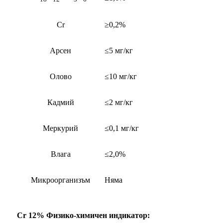
Cr
≥0,2%
Арсен
≤5 мг/кг
Олово
≤10 мг/кг
Кадмий
≤2 мг/кг
Меркурий
≤0,1 мг/кг
Влага
≤2,0%
Микроорганизъм
Няма
Cr 12% Физико-химичен индикатор: