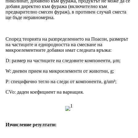
пиколинат, добавено към фуража, продуктът не може да се
добавя директно към фуража (включително към
предварително смесен фураж), в противен случай сместа
ще бъде неравномерна.
Според теорията на разпределението на Поасон, размерът
на частиците и еднородността на смесване на
микроелементните добавки имат следната връзка:
D: размер на частиците на следовите компоненти, μm;
W: дневен прием на микроелементи от животни, g;
P: специфично тегло на следи от компоненти, g/um³;
CVo: даден коефициент на вариация.
Изчисление
резултати: