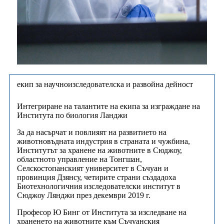
екип за научноизследователска и развойна дейност
Интегриране на талантите на екипа за изграждане на
Института по биология Ланджи
За да насърчат и повлияят на развитието на
животновъдната индустрия в страната и чужбина,
Институтът за хранене на животните в Сюджоу,
областното управление на Тонгшан,
Селскостопанският университет в Съчуан и
провинция Дзянсу, четирите страни създадоха
Биотехнологичния изследователски институт в
Сюджоу Лянджи през декември 2019 г.
Професор Ю Бинг от Института за изследване на
храненето на животните към Съчуанския