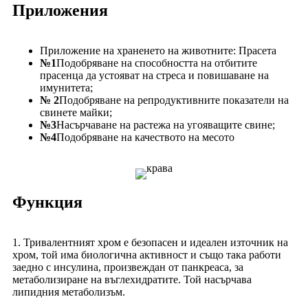
Приложения
Приложение на храненето на животните: Прасета
№1
Подобряване на способността на отбитите
прасенца да устояват на стреса и повишаване на
имунитета;
№ 2
Подобряване на репродуктивните показатели на
свинете майки;
№3
Насърчаване на растежа на угояващите свине;
№4
Подобряване на качеството на месото
Функция
1. Тривалентният хром е безопасен и идеален източник на
хром, той има биологична активност и също така работи
заедно с инсулина, произвеждан от панкреаса, за
метаболизиране на въглехидратите. Той насърчава
липидния метаболизъм.