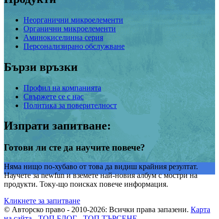
Неорганични микроелементи
Органични микроелементи
Аминокиселинна серия
Персонализирано обслужване
Бързи връзки
Профил на компанията
Свържете се с нас
Политика за поверителност
Изпрати запитване:
Готови ли сте да научите повече?
Няма нищо по-хубаво от това да видиш крайния резултат.
Научете за newfun и вземете най-новия албум с мостри на
продукти. Току-що поисках повече информация.
Кликнете за запитване
© Авторско право - 2010-2026: Всички права запазени.
Карта
на сайта
-
ТОП БЛОГ
-
ТОП ТЪРСЕНЕ