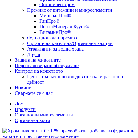
Органичен хром
Премикс от витамини и микроелементи
МинералПро®
ГлиПро®
ПептиМинерал Бууст®
ВитаминПро®
Функционален премикс
Органична киселина/Органичен калций
Атрактанти за водна храна
Други
Защита на животните
Персонализирано обслужване
Контрол на качеството
Център за научноизследователска и развойна
дейност
Новини
Свържете се с нас
Дом
Продукти
Органични микроелементи
Органичен хром