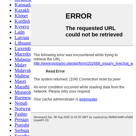
Kannada
Kazakh
Khmer
Kurdish
Kyrgyz
Latin
Latvian
Lithuanian
Luxembou..
Macedonian
Malagasy
Malay
Malayalam
Maltese
Maori
Marathi
Mongolian
Burmese
Nepali
Norwegian
Pashto
Persian
Punjabi
Serbian
Sesotho