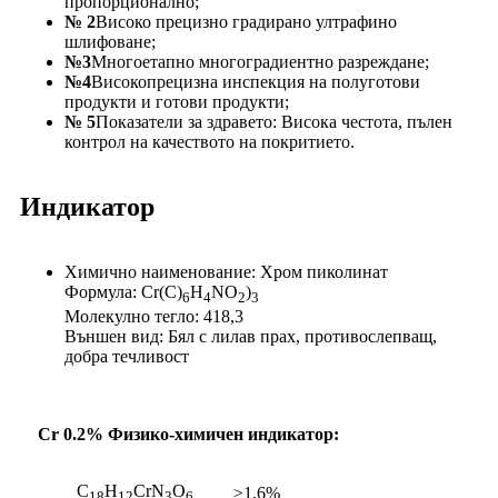
пропорционално;
№ 2
Високо прецизно градирано ултрафино
шлифоване;
№3
Многоетапно многоградиентно разреждане;
№4
Високопрецизна инспекция на полуготови
продукти и готови продукти;
№ 5
Показатели за здравето: Висока честота, пълен
контрол на качеството на покритието.
Индикатор
Химично наименование: Хром пиколинат
Формула: Cr(C)
H
NO
)
6
4
2
3
Молекулно тегло: 418,3
Външен вид: Бял с лилав прах, противослепващ,
добра течливост
Cr 0.2% Физико-химичен индикатор:
C
H
CrN
O
≥1,6%
18
12
3
6