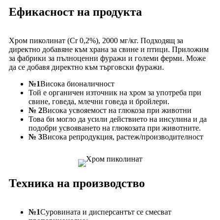
Ефикасност на продукта
Хром пиколинат (Cr 0,2%), 2000 мг/кг. Подходящ за
директно добавяне към храна за свине и птици. Приложим
за фабрики за пълноценни фуражи и големи ферми. Може
да се добавя директно към търговски фуражи.
№1
Висока бионаличност
Той е органичен източник на хром за употреба при
свине, говеда, млечни говеда и бройлери.
№ 2
Висока усвояемост на глюкоза при животни
Това би могло да усили действието на инсулина и да
подобри усвояването на глюкозата при животните.
№ 3
Висока репродукция, растеж/производителност
Техника на производство
№1
Суровината и дисперсантът се смесват