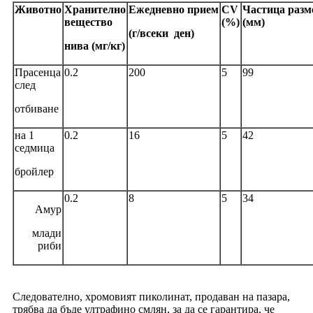
Животно
Хранително
Ежедневно
прием
CV
Частица
разм
вещество
(%)
(мм)
(г/всеки
ден)
нива (мг/кг)
Прасенца
0.2
200
5
99
след
отбиване
на 1
0.2
16
5
42
седмица
бройлер
0.2
8
5
34
Амур
млади
риби
Следователно, хромовият пиколинат, продаван на пазара,
трябва да бъде ултрафино смлян, за да се гарантира, че