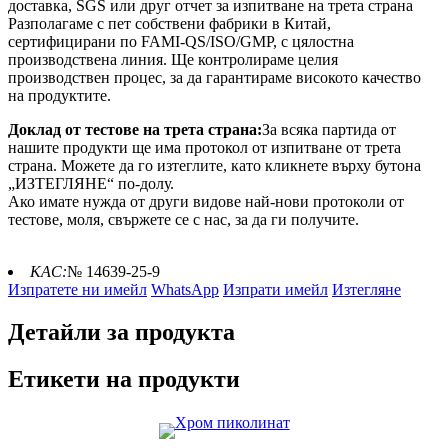
доставка, SGS или друг отчет за изпитване на трета страна
Разполагаме с пет собствени фабрики в Китай,
сертифицирани по FAMI-QS/ISO/GMP, с цялостна
производствена линия. Ще контролираме целия
производствен процес, за да гарантираме високото качество
на продуктите.
Доклад от тестове на трета страна:
За всяка партида от
нашите продукти ще има протокол от изпитване от трета
страна. Можете да го изтеглите, като кликнете върху бутона
„ИЗТЕГЛЯНЕ“ по-долу.
Ако имате нужда от други видове най-нови протоколи от
тестове, моля, свържете се с нас, за да ги получите.
КАС:
№ 14639-25-9
Изпратете ни имейл
WhatsApp
Изпрати имейл
Изтегляне
Детайли за продукта
Етикети на продукти