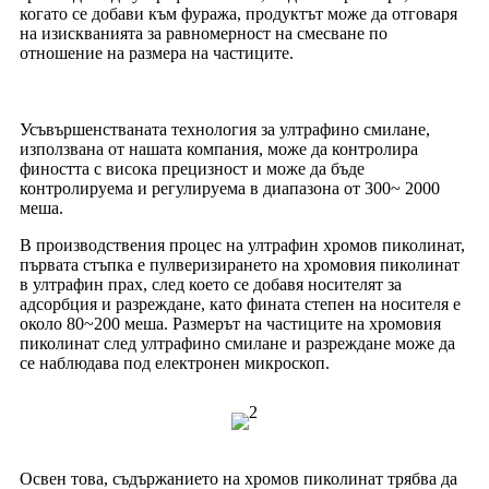
когато се добави към фуража, продуктът може да отговаря
на изискванията за равномерност на смесване по
отношение на размера на частиците.
Усъвършенстваната технология за ултрафино смилане,
използвана от нашата компания, може да контролира
фиността с висока прецизност и може да бъде
контролируема и регулируема в диапазона от 300~ 2000
меша.
В производствения процес на ултрафин хромов пиколинат,
първата стъпка е пулверизирането на хромовия пиколинат
в ултрафин прах, след което се добавя носителят за
адсорбция и разреждане, като фината степен на носителя е
около 80~200 меша. Размерът на частиците на хромовия
пиколинат след ултрафино смилане и разреждане може да
се наблюдава под електронен микроскоп.
Освен това, съдържанието на хромов пиколинат трябва да