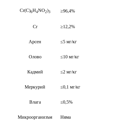
Cr(C)
H
NO
)
≥96,4%
6
4
2
3
Cr
≥12,2%
Арсен
≤5 мг/кг
Олово
≤10 мг/кг
Кадмий
≤2 мг/кг
Меркурий
≤0,1 мг/кг
Влага
≤0,5%
Микроорганизъм
Няма