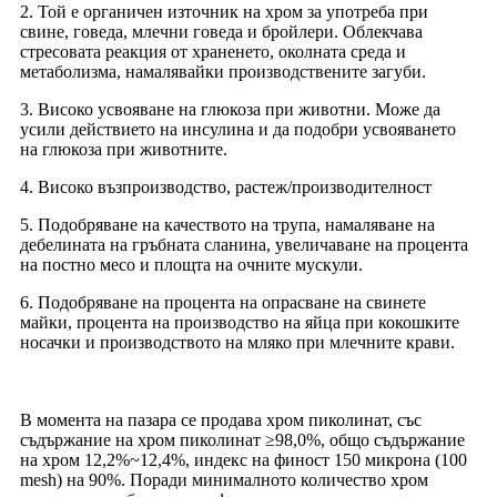
2. Той е органичен източник на хром за употреба при
свине, говеда, млечни говеда и бройлери. Облекчава
стресовата реакция от храненето, околната среда и
метаболизма, намалявайки производствените загуби.
3. Високо усвояване на глюкоза при животни. Може да
усили действието на инсулина и да подобри усвояването
на глюкоза при животните.
4. Високо възпроизводство, растеж/производителност
5. Подобряване на качеството на трупа, намаляване на
дебелината на гръбната сланина, увеличаване на процента
на постно месо и площта на очните мускули.
6. Подобряване на процента на опрасване на свинете
майки, процента на производство на яйца при кокошките
носачки и производството на мляко при млечните крави.
В момента на пазара се продава хром пиколинат, със
съдържание на хром пиколинат ≥98,0%, общо съдържание
на хром 12,2%~12,4%, индекс на финост 150 микрона (100
mesh) на 90%. Поради минималното количество хром