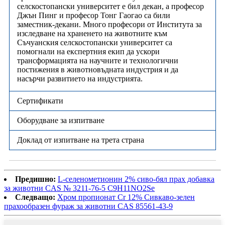
селскостопански университет е бил декан, а професор
Джън Пинг и професор Тонг Гаогао са били
заместник-декани. Много професори от Института за
изследване на храненето на животните към
Съчуанския селскостопански университет са
помогнали на експертния екип да ускори
трансформацията на научните и технологични
постижения в животновъдната индустрия и да
насърчи развитието на индустрията.
Сертификати
Оборудване за изпитване
Доклад от изпитване на трета страна
Предишно:
L-селенометионин 2% сиво-бял прах добавка
за животни CAS № 3211-76-5 C9H11NO2Se
Следващо:
Хром пропионат Cr 12% Сивкаво-зелен
прахообразен фураж за животни CAS 85561-43-9