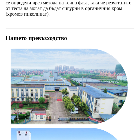
се определи чрез метода на течна фаза, така че резултатите
от теста да могат да бъдат сигурни в органичния хром
(хромов пиколинат).
Нашето превъзходство