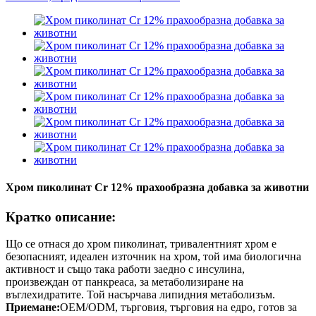
Хром пиколинат Cr 12% прахообразна добавка за животни
Кратко описание:
Що се отнася до хром пиколинат, тривалентният хром е
безопасният, идеален източник на хром, той има биологична
активност и също така работи заедно с инсулина,
произвеждан от панкреаса, за метаболизиране на
въглехидратите. Той насърчава липидния метаболизъм.
Приемане:
OEM/ODM, търговия, търговия на едро, готов за