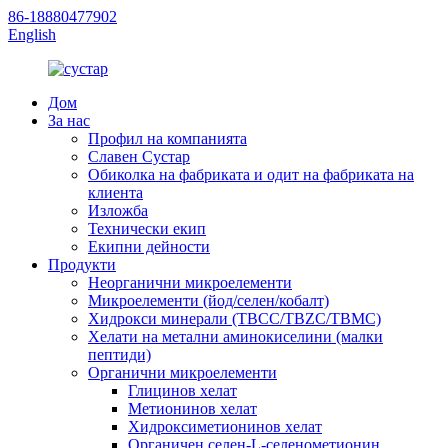
86-18880477902
English
Дом
За нас
Профил на компанията
Славен Сустар
Обиколка на фабриката и одит на фабриката на
клиента
Изложба
Технически екип
Екипни дейности
Продукти
Неорганични микроелементи
Микроелементи (йод/селен/кобалт)
Хидрокси минерали (TBCC/TBZC/TBMC)
Хелати на метални аминокиселини (малки
пептиди)
Органични микроелементи
Глицинов хелат
Метионинов хелат
Хидроксиметионинов хелат
Органичен селен-L-селенометионин