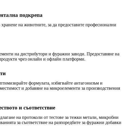
ентална подкрепа
 хранене на животните, за да предоставите професионални
ементи на дистрибутори и фуражни заводи. Предоставяне на
 продукти чрез онлайн и офлайн платформи.
ти
птимизирайте формулата, избягвайте антагонизъм и
вместимост и добавяне на микроелементи за производствения
ството и съответствие
агане на протоколи от тестове за тежки метали, микробни
кванията за съответствие на разпоредбите за фуражни добавки