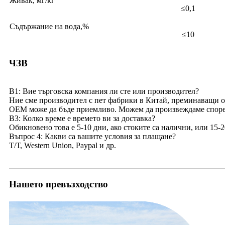
Живак, мг/кг
≤0,1
Съдържание на вода,%
≤10
ЧЗВ
В1: Вие търговска компания ли сте или производител?
Ние сме производител с пет фабрики в Китай, преминаващи 
OEM може да бъде приемливо. Можем да произвеждаме споре
В3: Колко време е времето ви за доставка?
Обикновено това е 5-10 дни, ако стоките са налични, или 15-2
Въпрос 4: Какви са вашите условия за плащане?
Т/Т, Western Union, Paypal и др.
Нашето превъзходство