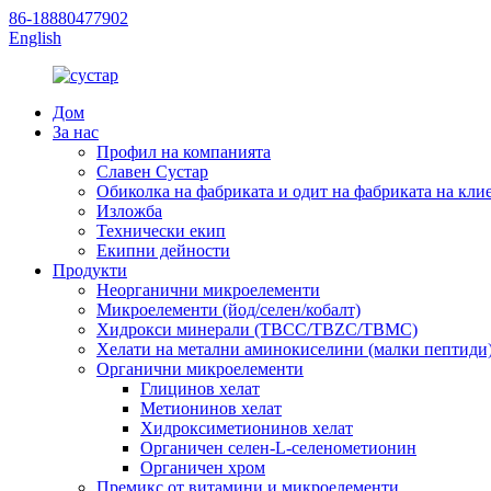
86-18880477902
English
Дом
За нас
Профил на компанията
Славен Сустар
Обиколка на фабриката и одит на фабриката на кли
Изложба
Технически екип
Екипни дейности
Продукти
Неорганични микроелементи
Микроелементи (йод/селен/кобалт)
Хидрокси минерали (TBCC/TBZC/TBMC)
Хелати на метални аминокиселини (малки пептиди
Органични микроелементи
Глицинов хелат
Метионинов хелат
Хидроксиметионинов хелат
Органичен селен-L-селенометионин
Органичен хром
Премикс от витамини и микроелементи