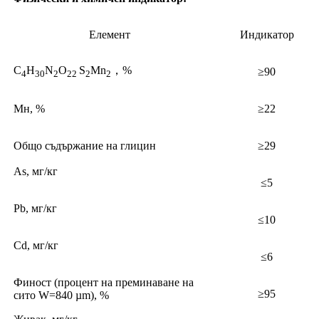
Елемент
Индикатор
C
H
N
O
S
Mn
，%
≥90
4
30
2
22
2
2
Мн, %
≥22
Общо съдържание на глицин
≥29
As, мг/кг
≤5
Pb, мг/кг
≤10
Cd, мг/кг
≤6
Финост (процент на преминаване на
≥95
сито W=840 µm), %