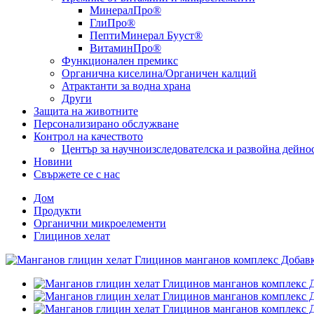
МинералПро®
ГлиПро®
ПептиМинерал Бууст®
ВитаминПро®
Функционален премикс
Органична киселина/Органичен калций
Атрактанти за водна храна
Други
Защита на животните
Персонализирано обслужване
Контрол на качеството
Център за научноизследователска и развойна дейно
Новини
Свържете се с нас
Дом
Продукти
Органични микроелементи
Глицинов хелат