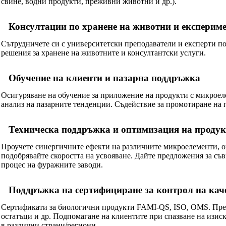
свине, водни продукти, преживни животни и др.).
Консултации по хранене на животни и експерим
Сътрудничете си с университетски преподаватели и експерти по
решения за хранене на животните и консултантски услуги.
Обучение на клиенти и пазарна поддръжка
Осигуряване на обучение за приложение на продукти с микроел
анализ на пазарните тенденции. Съдействие за промотиране на
Техническа поддръжка и оптимизация на продук
Проучете синергичните ефекти на различните микроелементи, о
подобрявайте скоростта на усвояване. Дайте предложения за съ
процес на фуражните заводи.
Поддръжка на сертифициране за контрол на каче
Сертификати за биологични продукти FAMI-QS, ISO, OMS. Предл
остатъци и др. Подпомагане на клиентите при спазване на изис
в различни страни/региони.