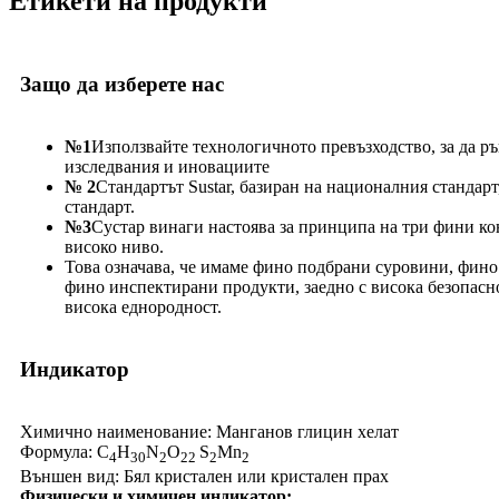
Етикети на продукти
Защо да изберете нас
№1
Използвайте технологичното превъзходство, за да р
изследвания и иновациите
№ 2
Стандартът Sustar, базиран на националния стандарт
стандарт.
№3
Сустар винаги настоява за принципа на три фини кон
високо ниво.
Това означава, че имаме фино подбрани суровини, фино
фино инспектирани продукти, заедно с висока безопасно
висока еднородност.
Индикатор
Химично наименование: Манганов глицин хелат
Формула: C
H
N
O
S
Mn
4
30
2
22
2
2
Външен вид: Бял кристален или кристален прах
Физически и химичен индикатор: