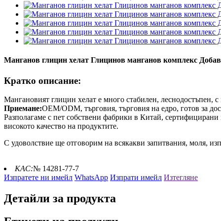
Манганов глицин хелат Глицинов манганов комплекс Добавк
Кратко описание:
Мангановият глицин хелат е много стабилен, леснодостъпен, с 
Приемане:
OEM/ODM, търговия, търговия на едро, готов за дост
Разполагаме с пет собствени фабрики в Китай, сертифицирани
високото качество на продуктите.
С удоволствие ще отговорим на всякакви запитвания, моля, из
КАС:
№ 14281-77-7
Изпратете ни имейл
WhatsApp
Изпрати имейл
Изтегляне
Детайли за продукта