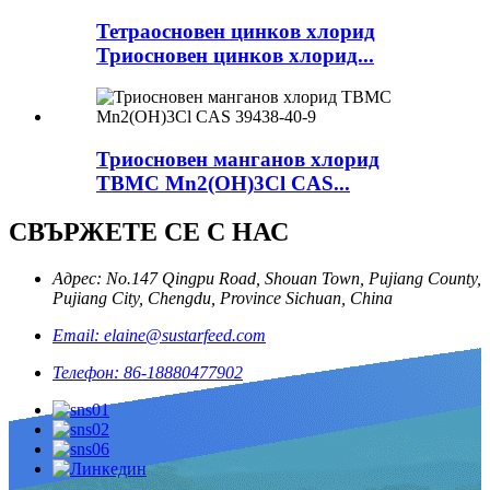
Тетраосновен цинков хлорид
Триосновен цинков хлорид...
Триосновен манганов хлорид
TBMC Mn2(OH)3Cl CAS...
СВЪРЖЕТЕ СЕ С НАС
Адрес: No.147 Qingpu Road, Shouan Town, Pujiang County,
Pujiang City, Chengdu, Province Sichuan, China
Email: elaine@sustarfeed.com
Телефон: 86-18880477902