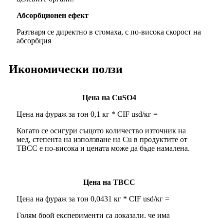
Абсорбционен ефект
Разтваря се директно в стомаха, с по-висока скорост на
абсорбция
Икономически ползи
Цена на CuSO4
Цена на фураж за тон 0,1 кг * CIF usd/кг =
Когато се осигури същото количество източник на
мед, степента на използване на Cu в продуктите от
TBCC е по-висока и цената може да бъде намалена.
Цена на TBCC
Цена на фураж за тон 0,0431 кг * CIF usd/кг =
Голям брой експерименти са доказали, че има