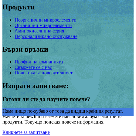
Продукти
Неорганични микроелементи
Органични микроелементи
Аминокиселинна серия
Персонализирано обслужване
Бързи връзки
Профил на компанията
Свържете се с нас
Политика за поверителност
Изпрати запитване:
Готови ли сте да научите повече?
Няма нищо по-хубаво от това да видиш крайния резултат.
Научете за newfun и вземете най-новия албум с мостри на
продукти. Току-що поисках повече информация.
Кликнете за запитване