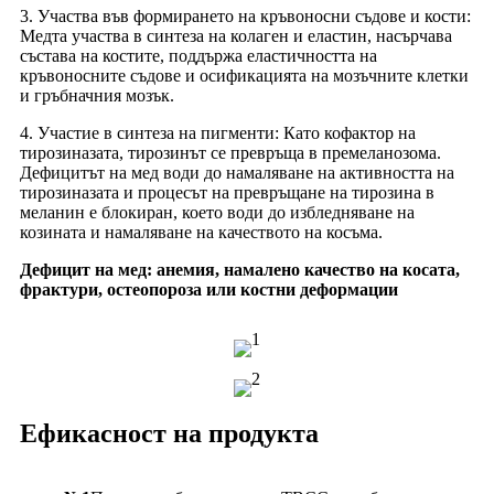
3. Участва във формирането на кръвоносни съдове и кости:
Медта участва в синтеза на колаген и еластин, насърчава
състава на костите, поддържа еластичността на
кръвоносните съдове и осификацията на мозъчните клетки
и гръбначния мозък.
4. Участие в синтеза на пигменти: Като кофактор на
тирозиназата, тирозинът се превръща в премеланозома.
Дефицитът на мед води до намаляване на активността на
тирозиназата и процесът на превръщане на тирозина в
меланин е блокиран, което води до избледняване на
козината и намаляване на качеството на косъма.
Дефицит на мед: анемия, намалено качество на косата,
фрактури, остеопороза или костни деформации
Ефикасност на продукта