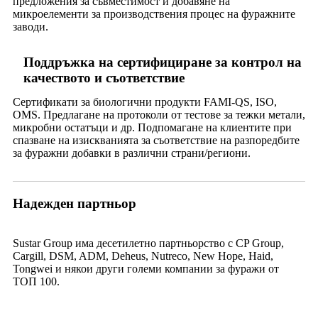
предложения за съвместимост и добавяне на
микроелементи за производствения процес на фуражните
заводи.
Поддръжка на сертифициране за контрол на
качеството и съответствие
Сертификати за биологични продукти FAMI-QS, ISO,
OMS. Предлагане на протоколи от тестове за тежки метали,
микробни остатъци и др. Подпомагане на клиентите при
спазване на изискванията за съответствие на разпоредбите
за фуражни добавки в различни страни/региони.
Надежден партньор
Sustar Group има десетилетно партньорство с CP Group,
Cargill, DSM, ADM, Deheus, Nutreco, New Hope, Haid,
Tongwei и някои други големи компании за фуражи от
ТОП 100.