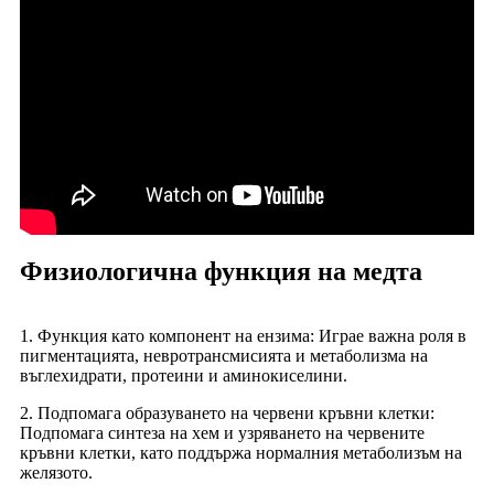
Физиологична функция на медта
1. Функция като компонент на ензима: Играе важна роля в
пигментацията, невротрансмисията и метаболизма на
въглехидрати, протеини и аминокиселини.
2. Подпомага образуването на червени кръвни клетки:
Подпомага синтеза на хем и узряването на червените
кръвни клетки, като поддържа нормалния метаболизъм на
желязото.