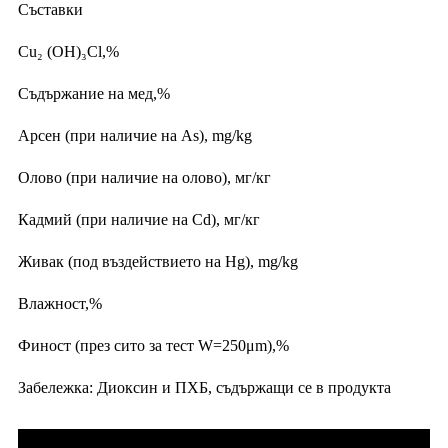
Съставки
Cu₂ (OH)₃Cl,%
Съдържание на мед,%
Арсен (при наличие на As), mg/kg
Олово (при наличие на олово), мг/кг
Кадмий (при наличие на Cd), мг/кг
Живак (под въздействието на Hg), mg/kg
Влажност,%
Финост (през сито за тест W=250μm),%
Забележка: Диоксин и ПХБ, съдържащи се в продукта