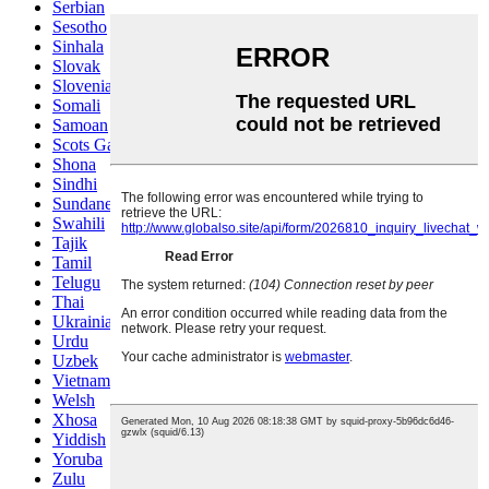
Serbian
Sesotho
Sinhala
Slovak
Slovenian
Somali
Samoan
Scots Gaelic
Shona
Sindhi
Sundanese
Swahili
Tajik
Tamil
Telugu
Thai
Ukrainian
Urdu
Uzbek
Vietnamese
Welsh
Xhosa
Yiddish
Yoruba
Zulu