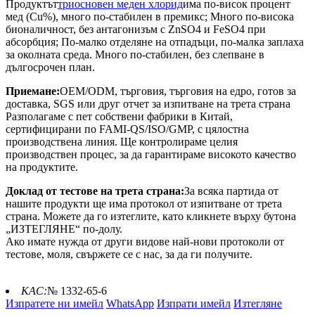
Продуктът
триосновен меден хлорид
има по-висок процент
мед (Cu%), много по-стабилен в премикс; Много по-висока
бионаличност, без антагонизъм с ZnSO4 и FeSO4 при
абсорбция; По-малко отделяне на отпадъци, по-малка заплаха
за околната среда. Много по-стабилен, без слепване в
дългосрочен план.
Приемане:
OEM/ODM, търговия, търговия на едро, готов за
доставка, SGS или друг отчет за изпитване на трета страна
Разполагаме с пет собствени фабрики в Китай,
сертифицирани по FAMI-QS/ISO/GMP, с цялостна
производствена линия. Ще контролираме целия
производствен процес, за да гарантираме високото качество
на продуктите.
Доклад от тестове на трета страна:
За всяка партида от
нашите продукти ще има протокол от изпитване от трета
страна. Можете да го изтеглите, като кликнете върху бутона
„ИЗТЕГЛЯНЕ“ по-долу.
Ако имате нужда от други видове най-нови протоколи от
тестове, моля, свържете се с нас, за да ги получите.
КАС:
№ 1332-65-6
Изпратете ни имейл
WhatsApp
Изпрати имейл
Изтегляне