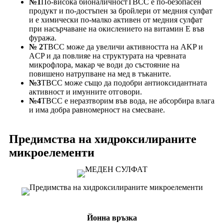
№1
По-висока бионаличностTBCC е по-безопасен
продукт и по-достъпен за бройлери от медния сулфат
и е химически по-малко активен от медния сулфат
при насърчаване на окислението на витамин Е във
фуража.
№ 2
TBCC може да увеличи активността на AKP и
ACP и да повлияе на структурата на чревната
микрофлора, макар че води до състояние на
повишено натрупване на мед в тъканите.
№3
TBCC може също да подобри антиоксидантната
активност и имунните отговори.
№4
TBCC е неразтворим във вода, не абсорбира влага
и има добра равномерност на смесване.
Предимства на хидроксилираните
микроелементи
Йонна връзка