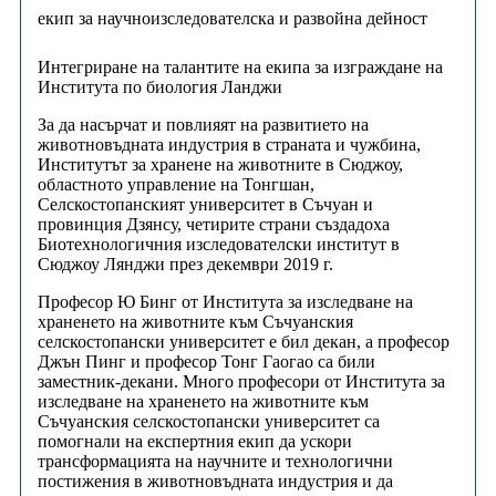
екип за научноизследователска и развойна дейност
Интегриране на талантите на екипа за изграждане на
Института по биология Ланджи
За да насърчат и повлияят на развитието на
животновъдната индустрия в страната и чужбина,
Институтът за хранене на животните в Сюджоу,
областното управление на Тонгшан,
Селскостопанският университет в Съчуан и
провинция Дзянсу, четирите страни създадоха
Биотехнологичния изследователски институт в
Сюджоу Лянджи през декември 2019 г.
Професор Ю Бинг от Института за изследване на
храненето на животните към Съчуанския
селскостопански университет е бил декан, а професор
Джън Пинг и професор Тонг Гаогао са били
заместник-декани. Много професори от Института за
изследване на храненето на животните към
Съчуанския селскостопански университет са
помогнали на експертния екип да ускори
трансформацията на научните и технологични
постижения в животновъдната индустрия и да