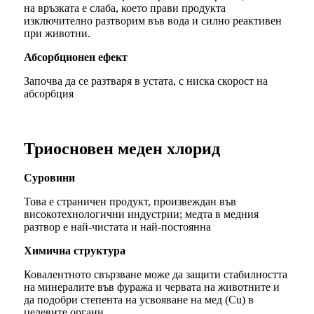
на връзката е слаба, което прави продукта
изключително разтворим във вода и силно реактивен
при животни.
Абсорбционен ефект
Започва да се разтваря в устата, с ниска скорост на
абсорбция
Триосновен меден хлорид
Суровини
Това е страничен продукт, произвеждан във
високотехнологични индустрии; медта в медния
разтвор е най-чистата и най-постоянна
Химична структура
Ковалентното свързване може да защити стабилността
на минералите във фуража и червата на животните и
да подобри степента на усвояване на мед (Cu) в
целевите органи.