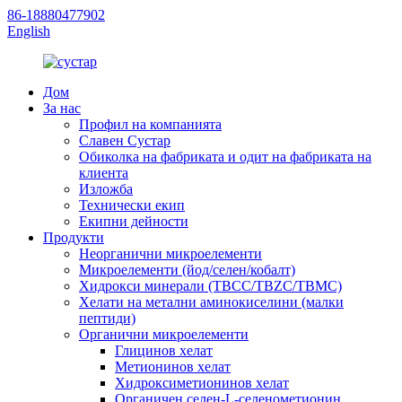
86-18880477902
English
Дом
За нас
Профил на компанията
Славен Сустар
Обиколка на фабриката и одит на фабриката на
клиента
Изложба
Технически екип
Екипни дейности
Продукти
Неорганични микроелементи
Микроелементи (йод/селен/кобалт)
Хидрокси минерали (TBCC/TBZC/TBMC)
Хелати на метални аминокиселини (малки
пептиди)
Органични микроелементи
Глицинов хелат
Метионинов хелат
Хидроксиметионинов хелат
Органичен селен-L-селенометионин