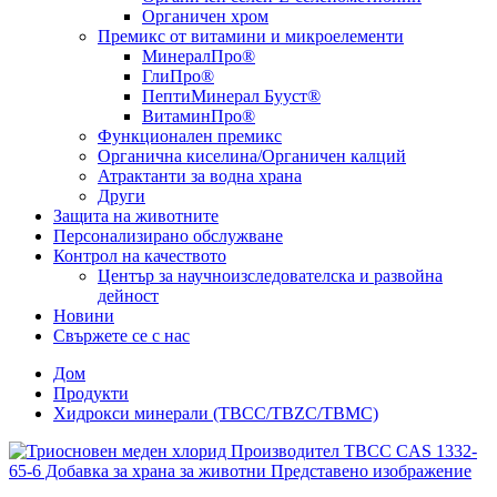
Органичен хром
Премикс от витамини и микроелементи
МинералПро®
ГлиПро®
ПептиМинерал Бууст®
ВитаминПро®
Функционален премикс
Органична киселина/Органичен калций
Атрактанти за водна храна
Други
Защита на животните
Персонализирано обслужване
Контрол на качеството
Център за научноизследователска и развойна
дейност
Новини
Свържете се с нас
Дом
Продукти
Хидрокси минерали (TBCC/TBZC/TBMC)