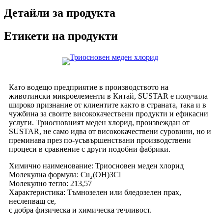
Детайли за продукта
Етикети на продукти
Като водещо предприятие в производството на
животински микроелементи в Китай, SUSTAR е получила
широко признание от клиентите както в страната, така и в
чужбина за своите висококачествени продукти и ефикасни
услуги. Триосновният меден хлорид, произвеждан от
SUSTAR, не само идва от висококачествени суровини, но и
преминава през по-усъвършенствани производствени
процеси в сравнение с други подобни фабрики.
Химично наименование: Триосновен меден хлорид
Молекулна формула: Cu₂(OH)3Cl
Молекулно тегло: 213,57
Характеристика: Тъмнозелен или бледозелен прах,
неслепващ се,
с добра физическа и химическа течливост.