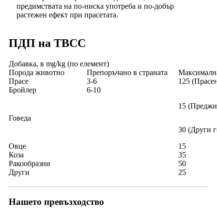
предимствата на по-ниска употреба и по-добър
растежен ефект при прасетата.
ПДП на TBCC
Добавка, в mg/kg (по елемент)
Порода животно
Препоръчано в страната
Максимална
Прасе
3-6
125 (Прасе
Бройлер
6-10
15 (Преджи
Говеда
30 (Други г
Овце
15
Коза
35
Ракообразни
50
Други
25
Нашето превъзходство