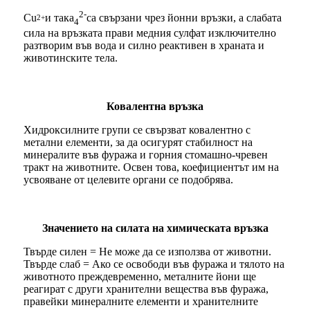
2-
Cu
и така
са свързани чрез йонни връзки, а слабата
2+
4
сила на връзката прави медния сулфат изключително
разтворим във вода и силно реактивен в храната и
животинските тела.
Ковалентна връзка
Хидроксилните групи се свързват ковалентно с
метални елементи, за да осигурят стабилност на
минералите във фуража и горния стомашно-чревен
тракт на животните. Освен това, коефициентът им на
усвояване от целевите органи се подобрява.
Значението на силата на химическата връзка
Твърде силен = Не може да се използва от животни.
Твърде слаб = Ако се освободи във фуража и тялото на
животното преждевременно, металните йони ще
реагират с други хранителни вещества във фуража,
правейки минералните елементи и хранителните