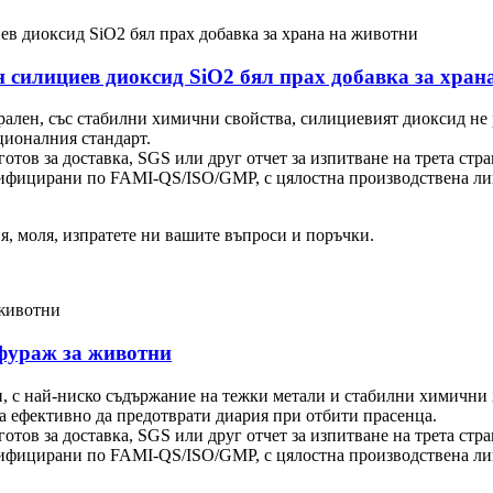
н силициев диоксид SiO2 бял прах добавка за хран
рален, със стабилни химични свойства, силициевият диоксид не 
ционалния стандарт.
тов за доставка, SGS или друг отчет за изпитване на трета стра
тифицирани по FAMI-QS/ISO/GMP, с цялостна производствена ли
я, моля, изпратете ни вашите въпроси и поръчки.
 фураж за животни
ен, с най-ниско съдържание на тежки метали и стабилни химични
а ефективно да предотврати диария при отбити прасенца.
тов за доставка, SGS или друг отчет за изпитване на трета стра
тифицирани по FAMI-QS/ISO/GMP, с цялостна производствена ли