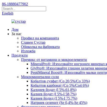
86-18880477902
English
Дом
За нас
Профил на компанията
Славен Сустар
Обиколка на фабриката
Изложба
Продукти
Премикс от витамини и микроелементи
MineralPro®: Използвайте ингронен минерал 
GlyPro®: Използвайте глицин хелатни минер
PeptiMineral Boost®: Използвайте малки пепт
Микроминерални соли
Кобалтов сулфат (Co 20,5%/Co 33%)
Кобалтов карбонат (Co 5%/Co4 6%)
Калциев йодат (I 5%-61,8%)
Калиев йодат (I 5%-I 58,7%)
Калиев йодид (I 5%-I 75,7%)
Натриев селенит (Se 0,4%-Se 45%)
Функционален премикс