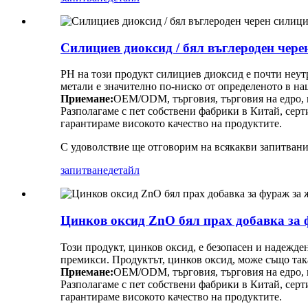
Силициев диоксид / бял въглероден чере
PH на този продукт силициев диоксид е почти неут
метали е значително по-ниско от определеното в на
Приемане:
OEM/ODM, търговия, търговия на едро, го
Разполагаме с пет собствени фабрики в Китай, сер
гарантираме високото качество на продуктите.
С удоволствие ще отговорим на всякакви запитвани
запитване
детайл
Цинков оксид ZnO бял прах добавка за
Този продукт, цинков оксид, е безопасен и надежд
премикси. Продуктът, цинков оксид, може също так
Приемане:
OEM/ODM, търговия, търговия на едро, го
Разполагаме с пет собствени фабрики в Китай, сер
гарантираме високото качество на продуктите.