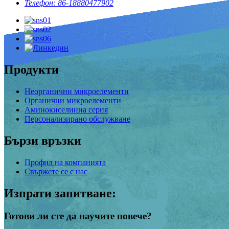
Телефон: 86-18880477902
Продукти
Неорганични микроелементи
Органични микроелементи
Аминокиселинна серия
Персонализирано обслужване
Бързи връзки
Профил на компанията
Свържете се с нас
Изпрати запитване:
Готови ли сте да научите повече?