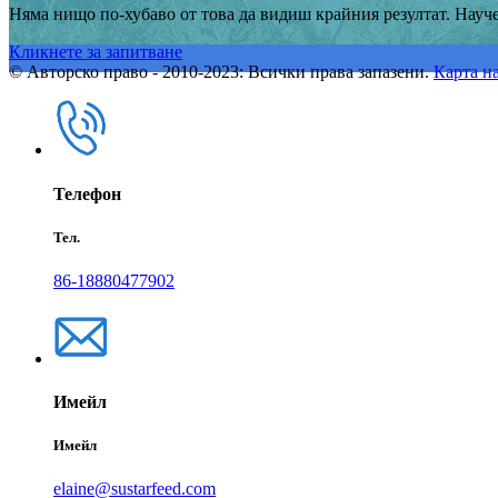
Няма нищо по-хубаво от това да видиш крайния резултат. Науч
Кликнете за запитване
© Авторско право - 2010-2023: Всички права запазени.
Карта на
Телефон
Тел.
86-18880477902
Имейл
Имейл
elaine@sustarfeed.com