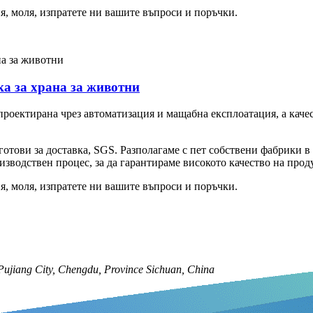
я, моля, изпратете ни вашите въпроси и поръчки.
а за храна за животни
роектирана чрез автоматизация и мащабна експлоатация, а качест
готови за доставка, SGS. Разполагаме с пет собствени фабрики
зводствен процес, за да гарантираме високото качество на прод
я, моля, изпратете ни вашите въпроси и поръчки.
ujiang City, Chengdu, Province Sichuan, China