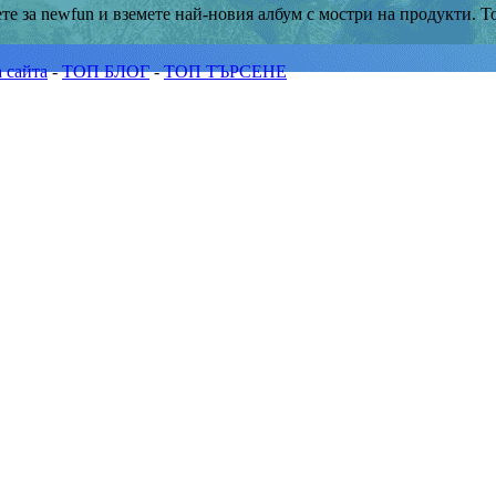
ете за newfun и вземете най-новия албум с мостри на продукти. 
 сайта
-
ТОП БЛОГ
-
ТОП ТЪРСЕНЕ