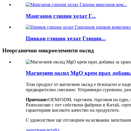
Манганов глицин хелат Г...
Цинков глицин хелат Глицин...
Неорганични микроелементи оксид
Магнезиев оксид MgO крем прах добавка
Този продукт от магнезиев оксид е безопасен и на
предварително смесване. Ултрамикро суровини, раз
Приемане:
OEM/ODM, търговия, търговия на едро, го
Разполагаме с пет собствени фабрики в Китай, сер
гарантираме високото качество на продуктите.
С удоволствие ще отговорим на всякакви запитвани
запитване
детайл