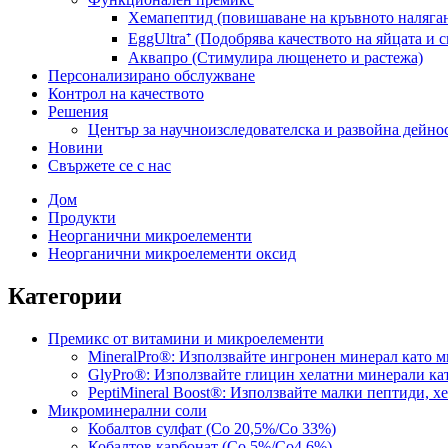
Хемапептид (повишаване на кръвното наляган
EggUltra⁺ (Подобрява качеството на яйцата и 
Аквапро (Стимулира лющенето и растежа)
Персонализирано обслужване
Контрол на качеството
Решения
Център за научноизследователска и развойна дейно
Новини
Свържете се с нас
Дом
Продукти
Неорганични микроелементи
Неорганични микроелементи оксид
Категории
Премикс от витамини и микроелементи
MineralPro®: Използвайте ингронен минерал като 
GlyPro®: Използвайте глицин хелатни минерали к
PeptiMineral Boost®: Използвайте малки пептиди, 
Микроминерални соли
Кобалтов сулфат (Co 20,5%/Co 33%)
Кобалтов карбонат (Co 5%/Co4 6%)