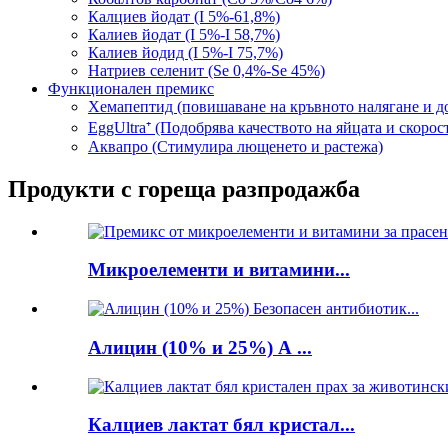
Калциев йодат (I 5%-61,8%)
Калиев йодат (I 5%-I 58,7%)
Калиев йодид (I 5%-I 75,7%)
Натриев селенит (Se 0,4%-Se 45%)
Функционален премикс
Хемапептид (повишаване на кръвното налягане и до
EggUltra⁺ (Подобрява качеството на яйцата и скорос
Аквапро (Стимулира лющенето и растежа)
Продукти с гореща разпродажба
Микроелементи и витамини...
Алицин (10% и 25%) А ...
Калциев лактат бял кристал...