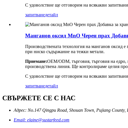
С удоволствие ще отговорим на всякакви запитвани
запитване
детайл
Манганов оксид MnO Черен прах Добавк
Производствената технология на манганов оксид е п
при ниско съдържание на тежки метали.
Приемане:
OEM/ODM, търговия, търговия на едро, 
производствена линия. Ще контролираме целия прои
С удоволствие ще отговорим на всякакви запитвани
запитване
детайл
СВЪРЖЕТЕ СЕ С НАС
Адрес: No.147 Qingpu Road, Shouan Town, Pujiang County, P
Email: elaine@sustarfeed.com