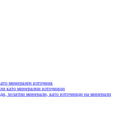
като минерален източник
али като минерални източници
иди, хелатни минерали, като източници на минерали