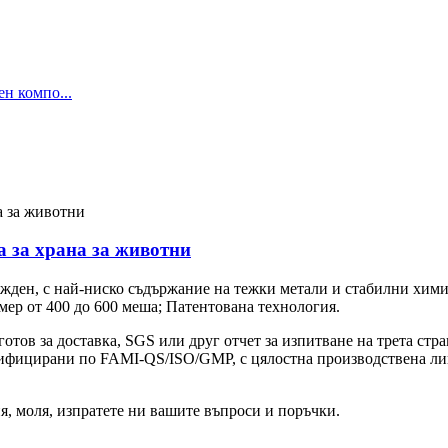
 за храна за животни
дежден, с най-ниско съдържание на тежки метали и стабилни хим
мер от 400 до 600 меша; Патентована технология.
тов за доставка, SGS или друг отчет за изпитване на трета стра
тифицирани по FAMI-QS/ISO/GMP, с цялостна производствена ли
я, моля, изпратете ни вашите въпроси и поръчки.