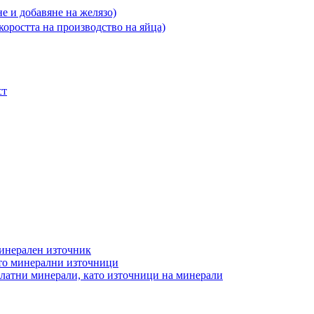
е и добавяне на желязо)
скоростта на производство на яйца)
ст
минерален източник
ато минерални източници
хелатни минерали, като източници на минерали